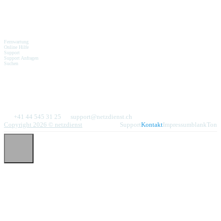
Geroldstrasse 25
8005 Zürich
Schnelle Hilfe
Fernwartung
Online Hilfe
Support
Support Anfragen
Suchen
Kontakt
Telefon
Email
+41 44 545 31 25
support@netzdienst.ch
Copyright 2026 © netzdienst
Support
Kontakt
Impressum
blankTon