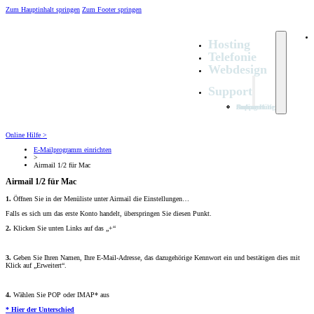
Zum Hauptinhalt springen
Zum Footer springen
Hosting
Telefonie
Webdesign
Support
Online Hilfe
Fernwartung
Support Anfragen
Online Hilfe >
E-Mailprogramm einrichten
>
Airmail 1/2 für Mac
Airmail 1/2 für Mac
1.
Öffnen Sie in der Menüliste unter Airmail die Einstellungen…
Falls es sich um das erste Konto handelt, überspringen Sie diesen Punkt.
2.
Klicken Sie unten Links auf das „+“
3.
Geben Sie Ihren Namen, Ihre E-Mail-Adresse, das dazugehörige Kennwort ein und bestätigen dies mit
Klick auf „Erweitert“.
4.
Wählen Sie POP oder IMAP* aus
* Hier der Unterschied