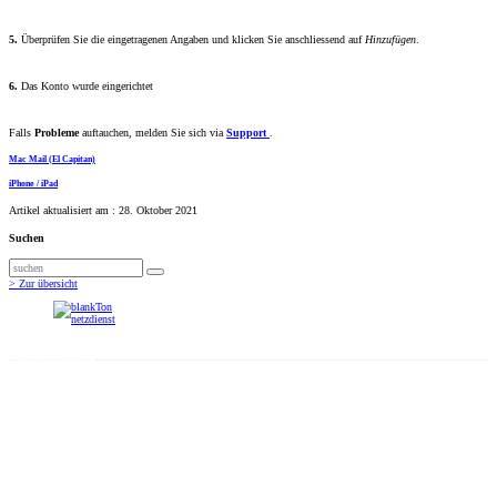
5.
Überprüfen Sie die eingetragenen Angaben und klicken Sie anschliessend auf
Hinzufügen
.
6.
Das Konto wurde eingerichtet
Falls
Probleme
auftauchen, melden Sie sich via
Support
.
Mac Mail (El Capitan)
iPhone / iPad
Artikel aktualisiert am : 28. Oktober 2021
Suchen
Suchen
> Zur übersicht
Statusmeldung
Betriebsunterbrüche
Deaktivierung alter PHP-Versionen
Adresse
blankTon GmbH
netzdienst