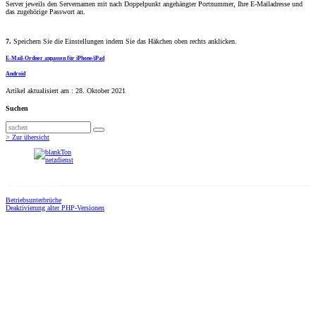
Server jeweils den Servernamen mit nach Doppelpunkt angehängter Portnummer, Ihre E-Mailadresse und
das zugehörige Passwort an.
7.
Speichern Sie die Einstellungen indem Sie das Häkchen oben rechts anklicken.
E-Mail-Ordner anpassen für iPhone/iPad
Android
Artikel aktualisiert am : 28. Oktober 2021
Suchen
Suchen
> Zur übersicht
Statusmeldung
Betriebsunterbrüche
Deaktivierung alter PHP-Versionen
Adresse
blankTon GmbH
netzdienst
Geroldstrasse 25
8005 Zürich
Schnelle Hilfe