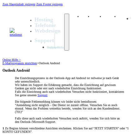
Zum Hauptinhalt springen
Zum Footer springen
Hosting
Telefonie
Webdesign
Support
Hosting
Fernw
Onlin
Support
Telefonie
Webdesign
Support
Online Hilfe
Fernwartung
Support Anfragen
Online Hilfe >
E-Mailprogramm einrichten
>
Outlook Android
Outlook Android
Der Einrichtungsprozess in der Outlook-App auf Android ist teilweise je nach Gerät
sehr unterschiedlich.
Wir haben im Support die Erfahrung gemacht, dass die Einrichtung auf gewissen
Geräten gar nicht oder erst nach wiederholter Einrichtung funktioniert.
Falls die Einrichtung auch nach wiederholten Versuchen nicht funktioniert, kontaktieren
Sie gerne unseren
Support
Die folgende Fehlermeldung können wir leider nicht beeinflussen:
“Anmeldung nicht möglich – Der Dienst ist zurzeit offline. Versuchen Sie es noch
einmal. Wenn das Problem weiterhin besteht, wenden Sie sich an den Kundendienst.
(701)”
Falls diese auch nach wiederholten Versuchen noch auftritt, wenden Sie sich bitte an
den Outlook-/Microsoft-Support.
1
Zu Beginn können verschiedene Ansichten erscheinen. Klicken Sie auf “JETZT STARTEN” oder “1
KONTO GEFUNDEN”.